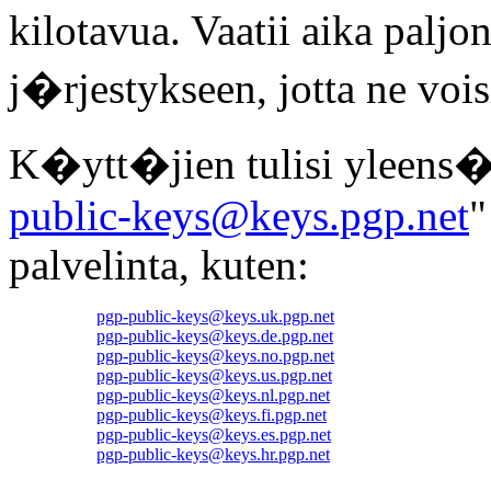
kilotavua. Vaatii aika palj
j�rjestykseen, jotta ne vo
K�ytt�jien tulisi yleens
public-keys@keys.pgp.net
"
palvelinta, kuten:
pgp-public-keys@keys.uk.pgp.net
pgp-public-keys@keys.de.pgp.net
pgp-public-keys@keys.no.pgp.net
pgp-public-keys@keys.us.pgp.net
pgp-public-keys@keys.nl.pgp.net
pgp-public-keys@keys.fi.pgp.net
pgp-public-keys@keys.es.pgp.net
pgp-public-keys@keys.hr.pgp.net