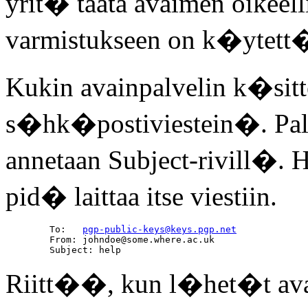
yrit� taata avaimen oikeell
varmistukseen on k�ytett�v
Kukin avainpalvelin k�sit
s�hk�postiviestein�. Palv
annetaan Subject-rivill�.
pid� laittaa itse viestiin.
        To:   
pgp-public-keys@keys.pgp.net
        From: johndoe@some.where.ac.uk

Riitt��, kun l�het�t av