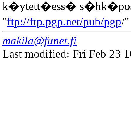
k�ytett�ess� s�hk�post
"
ftp://ftp.pgp.net/pub/pgp
/
makila@funet.fi
Last modified: Fri Feb 23