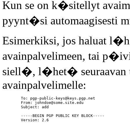
Kun se on k�sitellyt ava
pyynt�si automaagisesti mui
Esimerkiksi, jos haluat l
avainpalvelimeen, tai p�ivi
siell�, l�het� seuraavan t
avainpalvelimelle:
	To: pgp-public-keys@keys.pgp.net

	From: johndoe@some.site.edu

	Subject: add

	-----BEGIN PGP PUBLIC KEY BLOCK-----

	Version: 2.6
