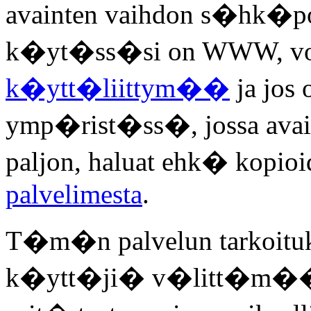
avainten vaihdon s�hk�
k�yt�ss�si on WWW, v
k�ytt�liittym��
ja jos
ymp�rist�ss�, jossa ava
paljon, haluat ehk� kopio
palvelimesta
.
T�m�n palvelun tarkoituks
k�ytt�ji� v�litt�m��n a