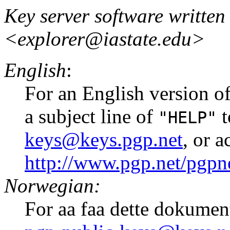
Key server software written
<explorer@iastate.edu>
English
:
For an English version of
a subject line of
t
"HELP"
keys@keys.pgp.net
, or 
http://www.pgp.net/pgpne
Norwegian:
For aa faa dette dokumen