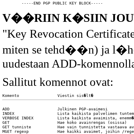
V��RIIN K�SIIN JO
"Key Revocation Certificat
miten se tehd��n) ja l�h
uudestaan ADD-komennolla
Sallitut komennot ovat:
ADD                    Julkinen PGP-avaimesi

INDEX                  Lista kaikista palvelimen tuntem
VERBOSE INDEX          Lista kaikista avaimista, enemm�
GET                    Hae koko avainrengas (osissa)

GET tunniste           Hae vain tunnistetta vastaava av
MGET regexp            Hae kaikki avaimet, joihin /rege