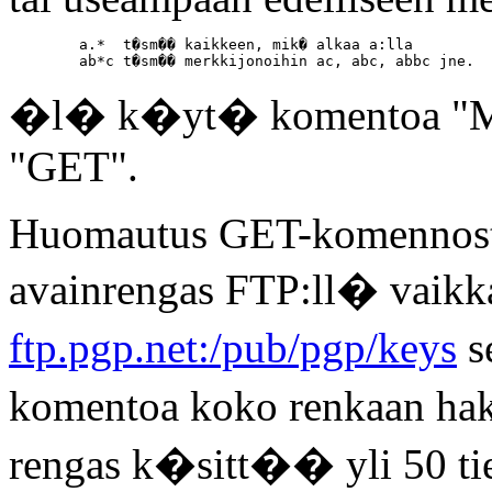
        a.*  t�sm�� kaikkeen, mik� alkaa a:lla

�l� k�yt� komentoa "MGE
"GET".
Huomautus GET-komennosta:
avainrengas FTP:ll� vaikka
ftp.pgp.net:/pub/pgp/keys
s
komentoa koko renkaan ha
rengas k�sitt�� yli 50 tie