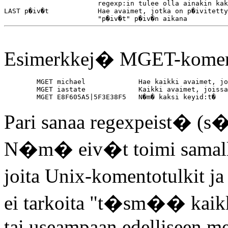
                       regexp:in tulee olla ainakin kak
LAST p�iv�t            Hae avaimet, jotka on p�ivitetty
Esimerkkej� MGET-komen
        MGET michael             Hae kaikki avaimet, jo
        MGET iastate             Kaikki avaimet, joissa
Pari sanaa regexpeist� (s
N�m� eiv�t toimi samalla 
joita Unix-komentotulkit
ei tarkoita "t�sm�� kai
tai useampaan edelliseen me