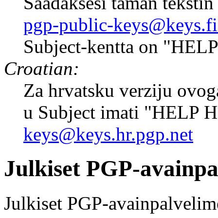
Saadaksesi taman tekstin 
pgp-public-keys@keys.fi
Subject-kentta on "HELP
Croatian:
Za hrvatsku verziju ovoga
u Subject imati "HELP 
keys@keys.hr.pgp.net
Julkiset PGP-avainpa
Julkiset PGP-avainpalvelime